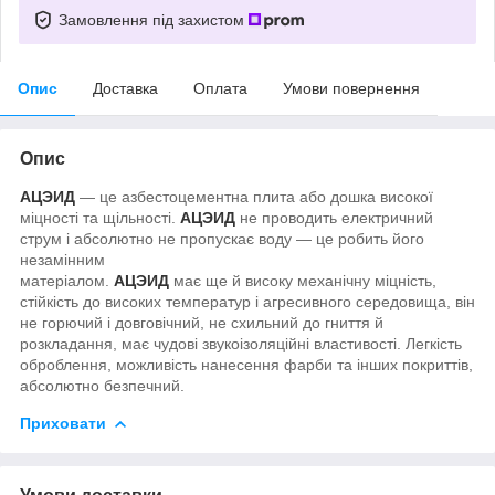
Замовлення під захистом
Опис
Доставка
Оплата
Умови повернення
Опис
АЦЭИД
— це азбестоцементна плита або дошка високої
міцності та щільності.
АЦЭИД
не проводить електричний
струм і абсолютно не пропускає воду — це робить його
незамінним
матеріалом.
АЦЭИД
має ще й високу механічну міцність,
стійкість до високих температур і агресивного середовища, він
не горючий і довговічний, не схильний до гниття й
розкладання, має чудові звукоізоляційні властивості. Легкість
оброблення, можливість нанесення фарби та інших покриттів,
абсолютно безпечний.
Приховати