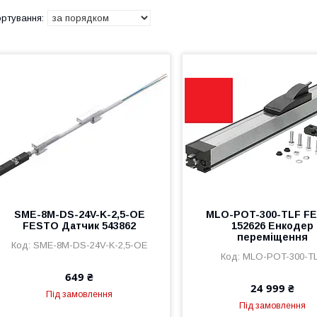
SME-8M-DS-24V-K-2,5-OE
MLO-POT-300-TLF F
FESTO Датчик 543862
152626 Енкодер
переміщення
SME-8M-DS-24V-K-2,5-OE
MLO-POT-300-T
649 ₴
24 999 ₴
Під замовлення
Під замовлення