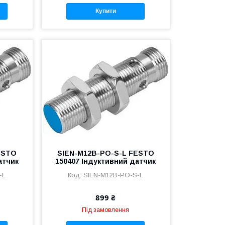
Купити
ESTO
SIEN-M12B-PO-S-L FESTO
атчик
150407 Індуктивний датчик
-L
SIEN-M12B-PO-S-L
899 ₴
Під замовлення