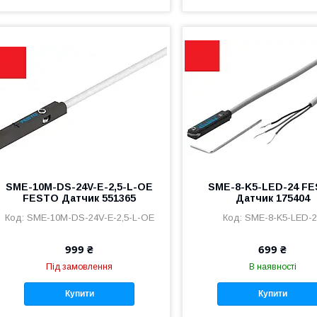
SME-10M-DS-24V-E-2,5-L-OE
SME-8-K5-LED-24 F
FESTO Датчик 551365
Датчик 175404
SME-10M-DS-24V-E-2,5-L-OE
SME-8-K5-LED-
999 ₴
699 ₴
Під замовлення
В наявності
Купити
Купити