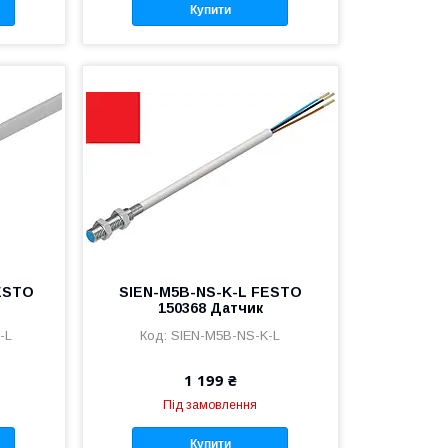
Купити
ESTO
SIEN-M5B-NS-K-L FESTO
150368 Датчик
-L
SIEN-M5B-NS-K-L
1 199 ₴
Під замовлення
Купити