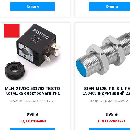
Купити
Купити
MLH-24VDC 531763 FESTO
SIEN-M12B-PS-S-L F
Котушка електромагнітна
150403 Індуктивний д
MLH-24VDC 531763
SIEN-M12B-PS-S
999 ₴
999 ₴
Під замовлення
Під замовлення