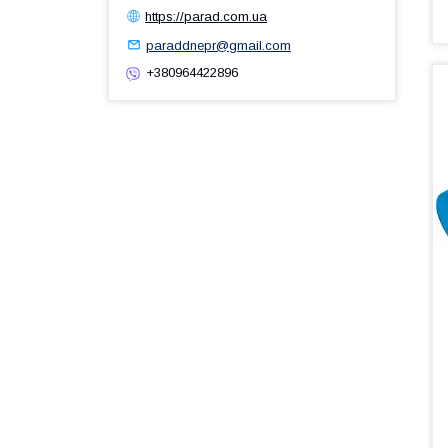
https://parad.com.ua
paraddnepr@gmail.com
+380964422896