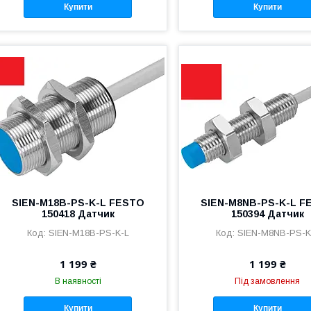
Купити
Купити
SIEN-M18B-PS-K-L FESTO
SIEN-M8NB-PS-K-L F
150418 Датчик
150394 Датчик
SIEN-M18B-PS-K-L
SIEN-M8NB-PS-K
1 199 ₴
1 199 ₴
В наявності
Під замовлення
Купити
Купити