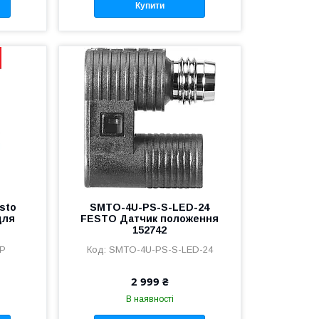
Купити
sto
SMTO-4U-PS-S-LED-24
для
FESTO Датчик положення
152742
LP
SMTO-4U-PS-S-LED-24
2 999 ₴
В наявності