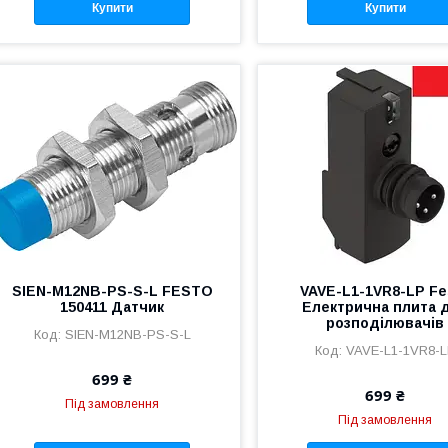
Купити
Купити
SIEN-M12NB-PS-S-L FESTO
VAVE-L1-1VR8-LP Fe
150411 Датчик
Електрична плита 
розподілювачів
SIEN-M12NB-PS-S-L
VAVE-L1-1VR8-
699 ₴
699 ₴
Під замовлення
Під замовлення