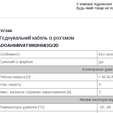
У компанії підключені
будь-який товар не п
EVC04A
З'єднувальний кабель із роз'ємом
ADOAH040VAT0002H04/3G/2D
Особливості
Без гало
Сумісний із фарбою
да
Електронні дані
Робоча напруга [V]
< 60 AC
Клас захисту
II
Макс. загальне струмове навантаження [A]
2
Умови експлуатац
Температура довкілля [°C]
-20...60