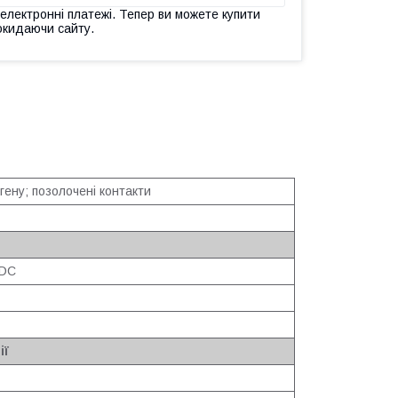
 електронні платежі. Тепер ви можете купити
окидаючи сайту.
гену; позолочені контакти
/DC
ії