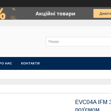
РО НАС
КОНТАКТИ
EVC04A IFM З
роз'ємом