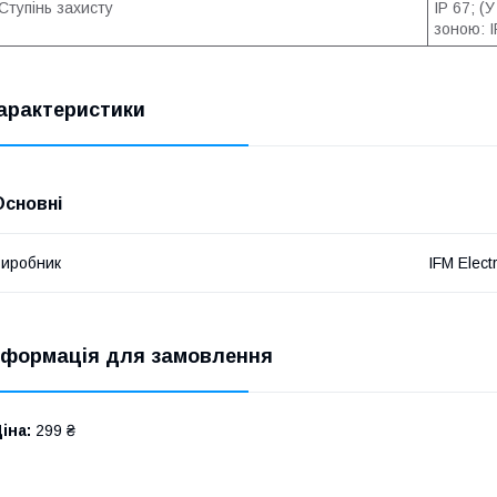
Ступінь захисту
IP 67; (
зоною: I
арактеристики
Основні
иробник
IFM Elect
нформація для замовлення
іна:
299 ₴