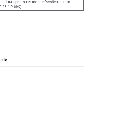
У разі використання поза вибухобезпечною
P 68 / IP 69K)
ronic