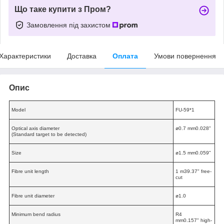
Що таке купити з Пром?
Замовлення під захистом
Характеристики
Доставка
Оплата
Умови повернення
Опис
Model
FU-59
*1
Optical axis diameter
ø0.7 mm0.028"
(Standard target to be detected)
Size
ø1.5 mm0.059"
Fibre unit length
1 m39.37"
free-
cut
Fibre unit diameter
ø1.0
Minimum bend radius
R4
mm0.157"
high-