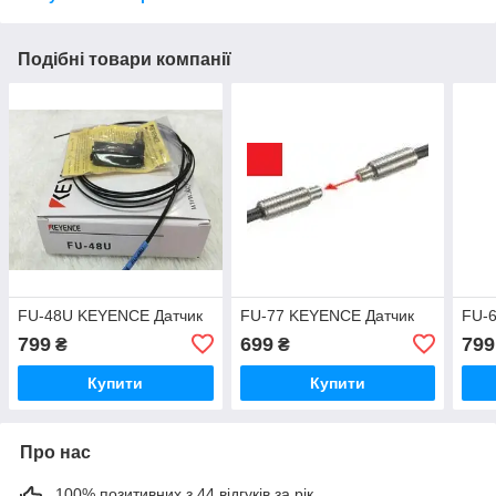
Подібні товари компанії
FU-48U KEYENCE Датчик
FU-77 KEYENCE Датчик
FU-
799
699
799
₴
₴
Купити
Купити
Про нас
100% позитивних з 44 відгуків за рік