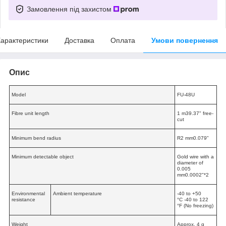
Замовлення під захистом
арактеристики
Доставка
Оплата
Умови повернення
Опис
Model
FU-48U
Fibre unit length
1 m39.37"
free-
cut
Minimum bend radius
R2 mm0.079"
Minimum detectable object
Gold wire with a
diameter of
0.005
mm0.0002"
*2
Environmental
Ambient temperature
-40 to +50
resistance
°C
-40 to 122
°F
(No freezing)
Weight
Approx. 4 g