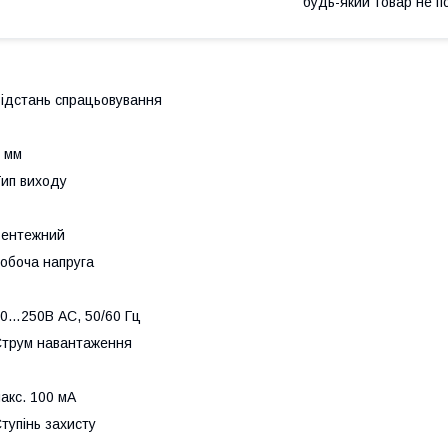
будь-який товар не п
ідстань спрацьовування
 мм
ип виходу
Бентежний
обоча напруга
0…250В AC, 50/60 Гц
трум навантаження
акс. 100 мА
тупінь захисту