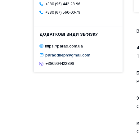
+380 (96) 442-28-96
+380 (67) 560-00-79
В
https://parad.com.ua
4
paraddnepr@gmail.com
Т
+380964422896
Р
9
С
м
С