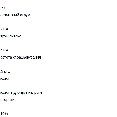
P67
поживаний струм
2 мА
трум витоку
4 мА
астота спрацьовування
,5 кГц
ахист
ахист від кидків напруги
істерезис
<10%