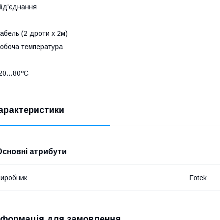
ід'єднання
абель (2 дроти х 2м)
обоча температура
-20…80ºС
арактеристики
Основні атрибути
иробник
Fotek
нформація для замовлення