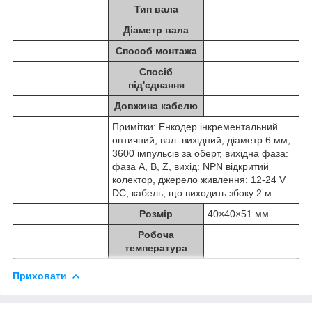
Тип вала
Діаметр вала
Способ монтажа
Спосіб
під'єднання
Довжина кабелю
Примітки: Енкодер інкрементальний
оптичний, вал: вихідний, діаметр 6 мм,
3600 імпульсів за оберт, вихідна фаза:
фаза A, B, Z, вихід: NPN відкритий
колектор, джерело живлення: 12-24 V
DC, кабель, що виходить збоку 2 м
Розмір
40×40×51 мм
Робоча
температура
Приховати