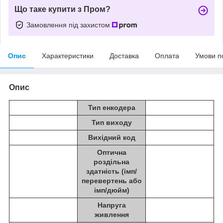
Що таке купити з Пром?
Замовлення під захистом
Опис
Характеристики
Доставка
Оплата
Умови п
Опис
Тип енкодера
Тип виходу
Вихідний код
Оптична
роздільна
здатність (імп/
перевертень або
імп/дюйм)
Напруга
живлення