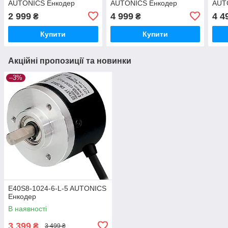
AUTONICS Енкодер
AUTONICS Енкодер
AUT
2 999
4 999
4 4
₴
₴
Купити
Купити
Акційні пропозиції та новинки
–3%
E40S8-1024-6-L-5 AUTONICS
Енкодер
В наявності
3 399
₴
3 499 ₴