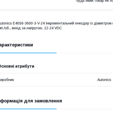
будь-який товар не п
utonics E40S6-3600-3-V-24 Інкрементальний енкодер із діаметром 
мп./об., вихід за напругою, 12-24 VDC
арактеристики
Основні атрибути
иробник
Autonics
нформація для замовлення