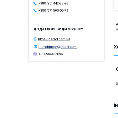
+380 (96) 442-28-96
+380 (67) 560-00-79
A
і
https://parad.com.ua
Х
paraddnepr@gmail.com
+380964422896
В
І