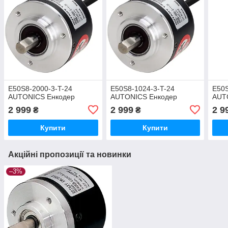
E50S8-2000-3-T-24
E50S8-1024-3-T-24
E50S
AUTONICS Енкодер
AUTONICS Енкодер
AUT
2 999
2 999
2 9
₴
₴
Купити
Купити
Акційні пропозиції та новинки
–3%