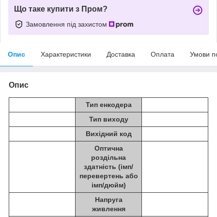
Що таке купити з Пром?
Замовлення під захистом
Опис
Характеристики
Доставка
Оплата
Умови п
Опис
Тип енкодера
Тип виходу
Вихідний код
Оптична
роздільна
здатність (імп/
перевертень або
імп/дюйм)
Напруга
живлення