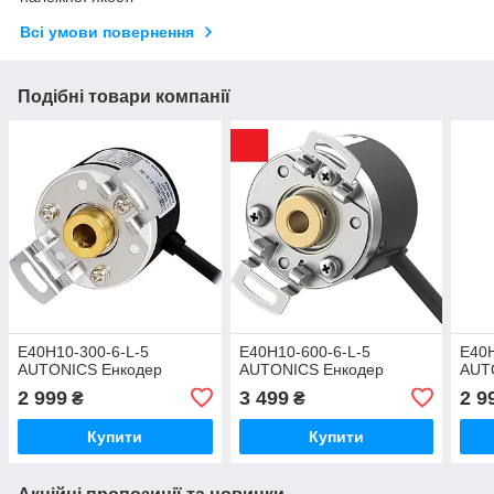
Всі умови повернення
Подібні товари компанії
E40H10-300-6-L-5
E40H10-600-6-L-5
E40H
AUTONICS Енкодер
AUTONICS Енкодер
AUT
2 999
3 499
2 9
₴
₴
Купити
Купити