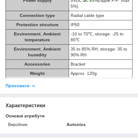
Power supply
5VDC
±5%(ripple P-P: max.
5%)
Connection type
Radial cable type
Protection structure
IP50
Environment_Ambient
-10 to 70℃, storage: -25 to
temperature
85℃
Environment_Ambient
35 to 85% RH, storage: 35 to
humidity
90% RH
Accessories
Bracket
Weight
Approx. 120g
Приховати
Характеристики
Основні атрибути
Виробник
Autonics