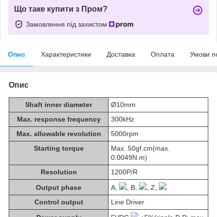
Що таке купити з Пром?
Замовлення під захистом
Опис
Характеристики
Доставка
Оплата
Умови п
Опис
Shaft inner diameter
Ø10mm
Max. response frequency
300kHz
Max. allowable revolution
5000rpm
Starting torque
Max. 50gf.cm(max.
0.0049N.m)
Resolution
1200P/R
Output phase
A,
, B,
, Z,
Control output
Line Driver