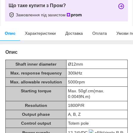
Що таке купити з Пром?
Замовлення під захистом
Опис
Характеристики
Доставка
Оплата
Умови п
Опис
Shaft inner diameter
Ø12mm
Max. response frequency
300kHz
Max. allowable revolution
5000rpm
Starting torque
Max. 50gf.cm(max.
0.0049N.m)
Resolution
1800P/R
Output phase
A, B, Z
Control output
Totem pole
Power supply
12-24VDC
±5%(ripple P-P: