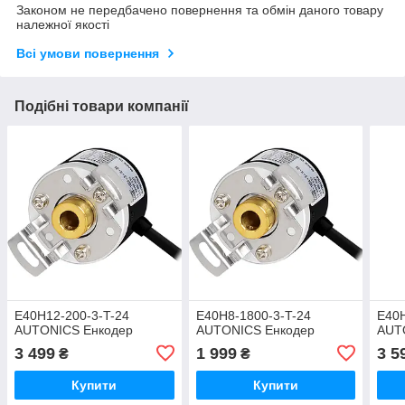
Законом не передбачено повернення та обмін даного товару
належної якості
Всі умови повернення
Подібні товари компанії
E40H12-200-3-T-24
E40H8-1800-3-T-24
E40H
AUTONICS Енкодер
AUTONICS Енкодер
AUT
3 499
1 999
3 5
₴
₴
Купити
Купити