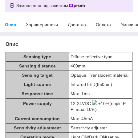
Замовлення під захистом
Опис
Характеристики
Доставка
Оплата
Умови п
Опис
Sensing type
Diffuse reflective type
Sensing distance
400mm
Sensing target
Opaque, Translucent material
Light source
Infrared LED(850nm)
Response time
Max. 1ms
Power supply
12-24VDC
±10%(ripple P-
P: max. 10%)
Current consumption
Max. 45mA
Sensitivity adjustment
Sensitivity adjuster
Operation mode
Light ON/Dark ON(set by