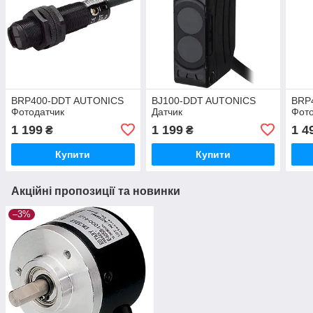
BRP400-DDT AUTONICS
BJ100-DDT AUTONICS
BRP
Фотодатчик
Датчик
Фото
1 199
1 199
1 4
₴
₴
Купити
Купити
Акційні пропозиції та новинки
–3%