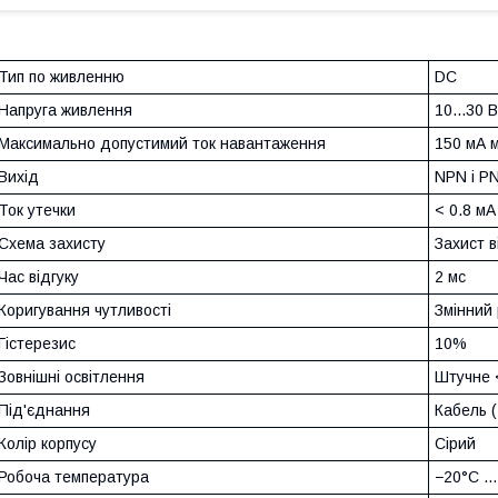
Тип по живленню
DC
Напруга живлення
10...30 
Максимально допустимий ток навантаження
150 мА м
Вихід
NPN і P
Ток утечки
< 0.8 мА
Схема захисту
Захист в
Час відгуку
2 мс
Коригування чутливості
Змінний 
Гістерезис
10%
Зовнішні освітлення
Штучне 
Під'єднання
Кабель (
Колір корпусу
Сірий
Робоча температура
−20°С ..