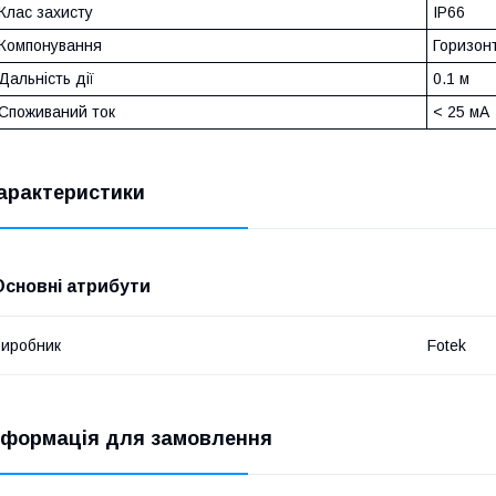
Клас захисту
IP66
Компонування
Горизон
Дальність дії
0.1 м
Споживаний ток
< 25 мА
арактеристики
Основні атрибути
иробник
Fotek
нформація для замовлення