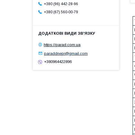
+380 (96) 442-28-96
+380 (67) 560-00-79
https://parad.com.ua
paraddnepr@gmail.com
+380964422896