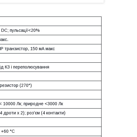
В DC; пульсації<20%
акс.
NP транзистор, 150 мА макс
ід КЗ і переполюсування
резистор (270°)
< 10000 Лк; природне <3000 Лк
4 дроти х 2); роз'єм (4 контакти)
. +60 °C