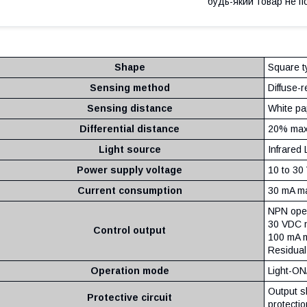
будь-який товар не п
Shape
Square t
Sensing method
Diffuse-r
Sensing distance
White pa
Differential distance
20% max.
Light source
Infrared
Power supply voltage
10 to 30
Current consumption
30 mA m
NPN open
30 VDC 
Control output
100 mA 
Residual
Operation mode
Light-ON
Output sh
Protective circuit
protectio