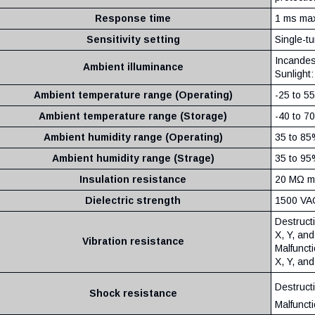
Response time
1 ms ma
Sensitivity setting
Single-t
Incandes
Ambient illuminance
Sunlight:
Ambient temperature range (Operating)
-25 to 5
Ambient temperature range (Storage)
-40 to 7
Ambient humidity range (Operating)
35 to 85
Ambient humidity range (Strage)
35 to 95
Insulation resistance
20 MΩ m
Dielectric strength
1500 VAC
Destruct
X, Y, and
Vibration resistance
Malfunct
X, Y, and
Destruct
Shock resistance
Malfunct