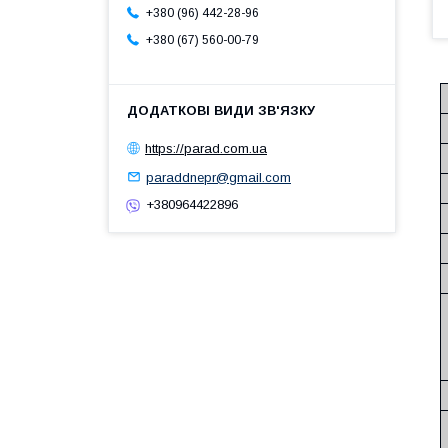
+380 (96) 442-28-96
+380 (67) 560-00-79
https://parad.com.ua
paraddnepr@gmail.com
+380964422896