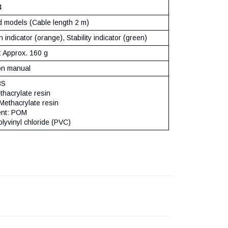
4
d models (Cable length 2 m)
 indicator (orange), Stability indicator (green)
 Approx. 160 g
ion manual
BS
thacrylate resin
 Methacrylate resin
ent: POM
lyvinyl chloride (PVC)