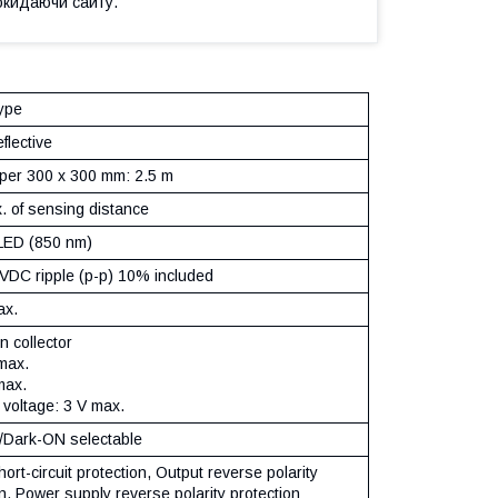
окидаючи сайту.
ype
eflective
per 300 x 300 mm: 2.5 m
 of sensing distance
 LED (850 nm)
 VDC ripple (p-p) 10% included
ax.
 collector
max.
max.
 voltage: 3 V max.
/Dark-ON selectable
ort-circuit protection, Output reverse polarity
n, Power supply reverse polarity protection