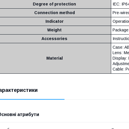
Degree of protection
IEC: IP6
Connection method
Pre-wire
Indicator
Operation
Weight
Package:
Accessories
Instruct
Case: A
Lens: Me
Material
Display:
Adjustm
Cable: Po
арактеристики
Основні атрибути