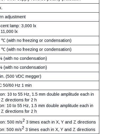
x.
urn adjustment
cent lamp: 3,000 lx
 11,000 lx
5 ℃ (with no freezing or condensation)
0 ℃ (with no freezing or condensation)
% (with no condensation)
% (with no condensation)
in. (500 VDC megger)
 50/60 Hz 1 min
ion: 10 to 55 Hz, 1.5 mm double amplitude each in
 Z directions for 2 h
ion: 10 to 55 Hz, 1.5 mm double amplitude each in
 Z directions for 2 h
2
ion: 500 m/s
3 times each in X, Y and Z directions
2
ion: 500 m/s
3 times each in X, Y and Z directions