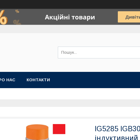
РО НАС
КОНТАКТИ
IG5285 IGB3
індуктивний