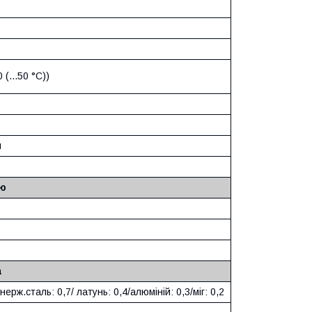
 (...50 °C))
й
лю
%
а
нерж.сталь: 0,7/ латунь: 0,4/алюміній: 0,3/міг: 0,2