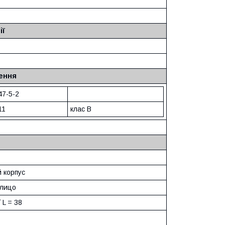
ії
ення
47-5-2
11
клас B
й корпус
лицо
 L = 38