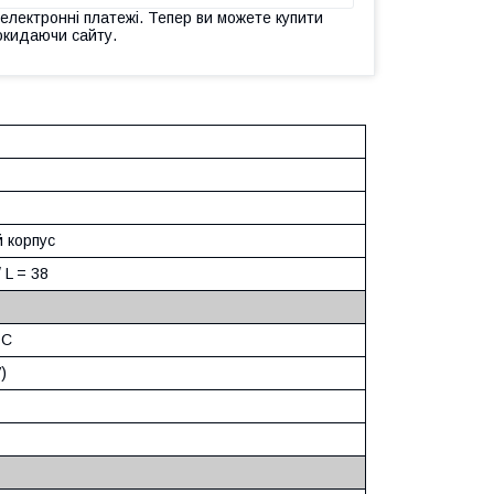
 електронні платежі. Тепер ви можете купити
окидаючи сайту.
й корпус
 L = 38
DC
)