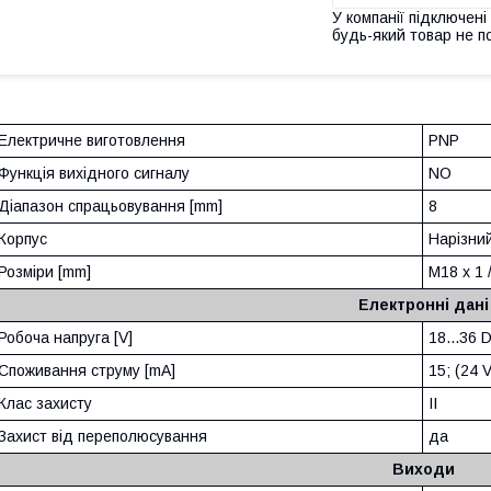
У компанії підключені
будь-який товар не п
Електричне виготовлення
PNP
Функція вихідного сигналу
NO
Діапазон спрацьовування [mm]
8
Корпус
Нарізни
Розміри [mm]
M18 x 1 /
Електронні дані
Робоча напруга [V]
18...36 
Споживання струму [mA]
15; (24 V
Клас захисту
II
Захист від переполюсування
да
Виходи