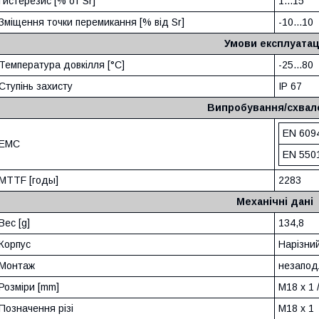
Гистерезис [% от Sr]
1...15
Зміщення точки перемикання [% від Sr]
-10...10
Умови експлуатац
Температура довкілля [°C]
-25...80
Ступінь захисту
IP 67
Випробування/схвал
EN 609
ЕMC
EN 550
MTTF [годы]
2283
Механічні дані
Вес [g]
134,8
Корпус
Нарізни
Монтаж
незапод
Розміри [mm]
M18 x 1 /
Позначення різі
M18 x 1