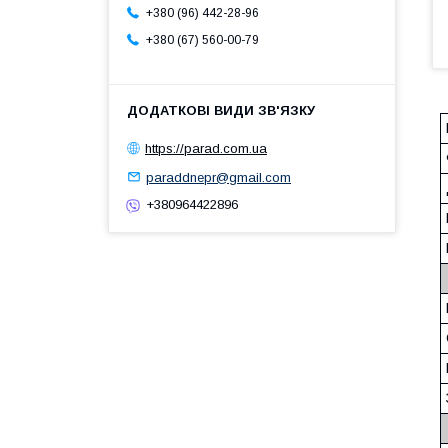
+380 (96) 442-28-96
+380 (67) 560-00-79
https://parad.com.ua
paraddnepr@gmail.com
+380964422896