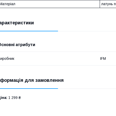
Матеріал
латунь 
арактеристики
Основні атрибути
иробник
IFM
нформація для замовлення
іна:
1 299 ₴