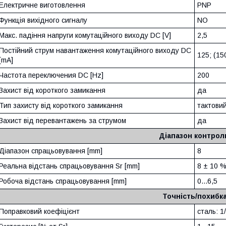
Електричне виготовлення
PNP
Функція вихідного сигналу
NO
Макс. падіння напруги комутаційного виходу DC [V]
2,5
Постійний струм навантаження комутаційного виходу DC
125; (150
[mA]
Частота переключения DC [Hz]
200
Захист від короткого замикання
да
Тип захисту від короткого замикання
тактови
Захист від перевантажень за струмом
да
Діапазон контро
Діапазон спрацьовування [mm]
8
Реальна відстань спрацьовування Sr [mm]
8 ± 10 
Робоча відстань спрацьовування [mm]
0...6,5
Точність/похибк
Поправковий коефіцієнт
сталь: 1/