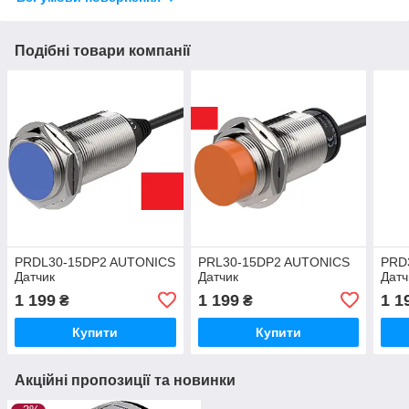
Подібні товари компанії
PRDL30-15DP2 AUTONICS
PRL30-15DP2 AUTONICS
PRD
Датчик
Датчик
Датч
1 199
1 199
1 1
₴
₴
Купити
Купити
Акційні пропозиції та новинки