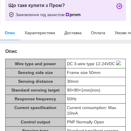
Що таке купити з Пром?
Замовлення під захистом
Опис
Характеристики
Доставка
Оплата
Умови п
Опис
Wire type and power
DC 3-wire type 12-24VDC
Sensing side size
Frame size 50mm
Sensing distance
30mm
Standard sensing target
90×90×1mm(iron)
Response frequency
50Hz
Current specification
Current consumption: Max.
10mA
Control output
PNP Normally Open
Sensing type
Standard type(front sensing