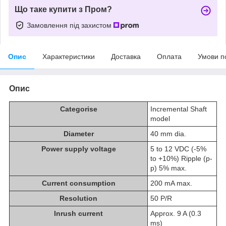
Що таке купити з Пром?
Замовлення під захистом
Опис
Характеристики
Доставка
Оплата
Умови п
Опис
Categorise
Incremental Shaft
model
Diameter
40 mm dia.
Power supply voltage
5 to 12 VDC (-5%
to +10%) Ripple (p-
p) 5% max.
Current consumption
200 mA max.
Resolution
50 P/R
Inrush current
Approx. 9 A (0.3
ms)