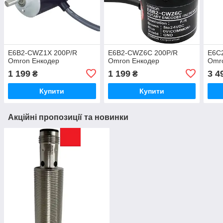
E6B2-CWZ1X 200P/R
E6B2-CWZ6C 200P/R
E6C
Omron Енкодер
Omron Енкодер
Omr
1 199
1 199
3 4
₴
₴
Купити
Купити
Акційні пропозиції та новинки