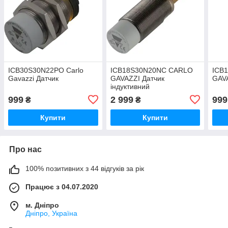
ICB30S30N22PO Carlo
ICB18S30N20NC CARLO
ICB
Gavazzi Датчик
GAVAZZI Датчик
GAVA
індуктивний
999
2 999
999
₴
₴
Купити
Купити
Про нас
100% позитивних з 44 відгуків за рік
Працює з 04.07.2020
м. Дніпро
Дніпро, Україна