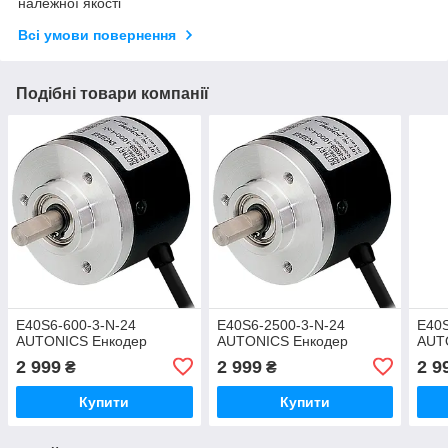
належної якості
Всі умови повернення
Подібні товари компанії
E40S6-600-3-N-24
E40S6-2500-3-N-24
E40S
AUTONICS Енкодер
AUTONICS Енкодер
AUT
2 999
2 999
2 9
₴
₴
Купити
Купити