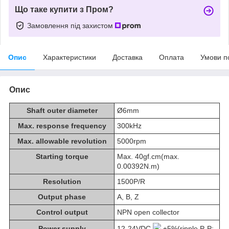
Що таке купити з Пром?
Замовлення під захистом
Опис
Характеристики
Доставка
Оплата
Умови п
Опис
Shaft outer diameter
Ø6mm
Max. response frequency
300kHz
Max. allowable revolution
5000rpm
Starting torque
Max. 40gf.cm(max.
0.00392N.m)
Resolution
1500P/R
Output phase
A, B, Z
Control output
NPN open collector
Power supply
12-24VDC
±5%(ripple P-P: