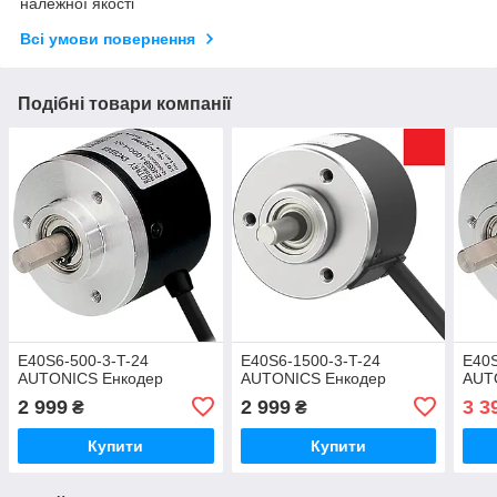
належної якості
Всі умови повернення
Подібні товари компанії
E40S6-500-3-T-24
E40S6-1500-3-T-24
E40S
AUTONICS Енкодер
AUTONICS Енкодер
AUT
2 999
2 999
3 3
₴
₴
Купити
Купити