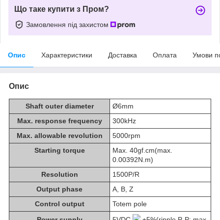
Що таке купити з Пром?
Замовлення під захистом
Опис
Характеристики
Доставка
Оплата
Умови п
Опис
Shaft outer diameter
Ø6mm
Max. response frequency
300kHz
Max. allowable revolution
5000rpm
Starting torque
Max. 40gf.cm(max.
0.00392N.m)
Resolution
1500P/R
Output phase
A, B, Z
Control output
Totem pole
Power supply
5VDC
±5%(ripple P-P: max.