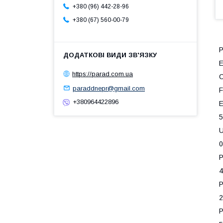
+380 (96) 442-28-96
+380 (67) 560-00-79
E
https://parad.com.ua
paraddnepr@gmail.com
+380964422896
5
0