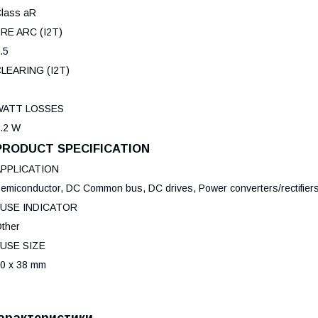
lass aR
RE ARC (I2T)
.5
LEARING (I2T)
WATT LOSSES
.2 W
PRODUCT SPECIFICATION
APPLICATION
emiconductor, DC Common bus, DC drives, Power converters/rectifier
FUSE INDICATOR
ther
USE SIZE
0 x 38 mm