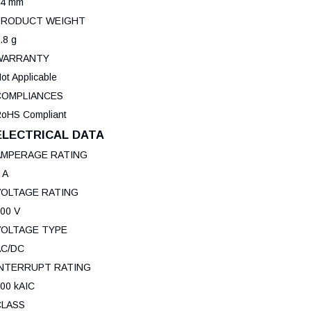
54 mm
PRODUCT WEIGHT
.8 g
WARRANTY
ot Applicable
COMPLIANCES
oHS Compliant
ELECTRICAL DATA
AMPERAGE RATING
 A
VOLTAGE RATING
00 V
VOLTAGE TYPE
AC/DC
INTERRUPT RATING
00 kAIC
CLASS