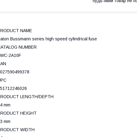
будь-який товар не п
PRODUCT NAME
aton Bussmann series high speed cylindrical fuse
CATALOG NUMBER
FWC-2A10F
EAN
027590499378
UPC
51712246026
PRODUCT LENGTH/DEPTH
44 mm
PRODUCT HEIGHT
23 mm
PRODUCT WIDTH