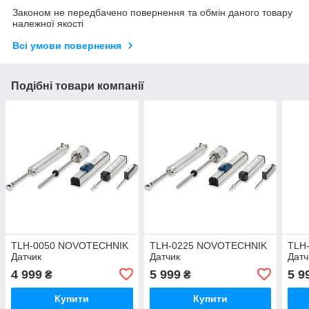
Законом не передбачено повернення та обмін даного товару
належної якості
Всі умови повернення
Подібні товари компанії
TLH-0050 NOVOTECHNIK
TLH-0225 NOVOTECHNIK
TLH
Датчик
Датчик
Датч
4 999
5 999
5 9
₴
₴
Купити
Купити