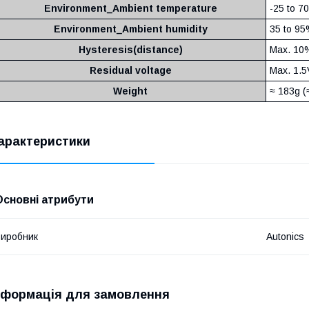
Environment_Ambient temperature
-25 to 7
Environment_Ambient humidity
35 to 95
Hysteresis(distance)
Max. 10%
Residual voltage
Max. 1.5
Weight
≈ 183g (
арактеристики
Основні атрибути
иробник
Autonics
нформація для замовлення