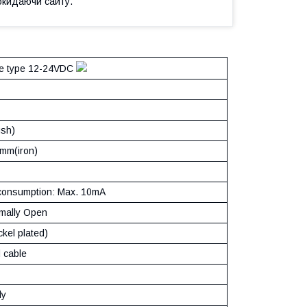
окидаючи сайту.
re type 12-24VDC
ush)
mm(iron)
consumption: Max. 10mA
mally Open
ckel plated)
 cable
dy