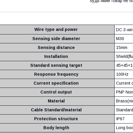
будь-який товар не п
Wire type and power
DC 3-wi
Sensing side diameter
M30
Sensing distance
15mm
Installation
Shield(fl
Standard sensing target
45×45×1
Response frequency
100Hz
Current specification
Current 
Control output
PNP Nor
Material
Brass(ni
Cable Standard/material
Standard
Protection structure
IP67
Body length
Long bo