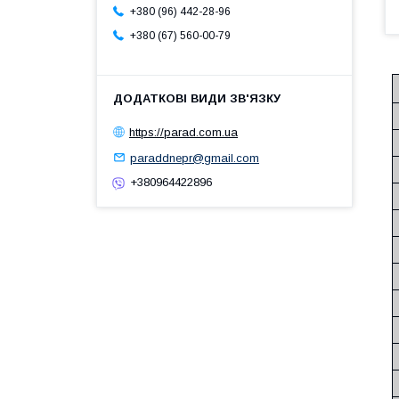
+380 (96) 442-28-96
+380 (67) 560-00-79
https://parad.com.ua
paraddnepr@gmail.com
+380964422896