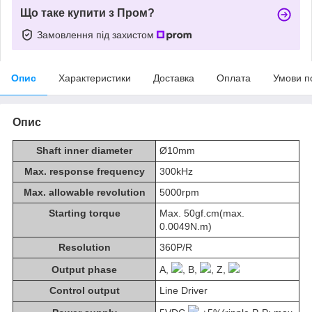
Що таке купити з Пром?
Замовлення під захистом
Опис
Характеристики
Доставка
Оплата
Умови п
Опис
Shaft inner diameter
Ø10mm
Max. response frequency
300kHz
Max. allowable revolution
5000rpm
Starting torque
Max. 50gf.cm(max.
0.0049N.m)
Resolution
360P/R
Output phase
A,
, B,
, Z,
Control output
Line Driver