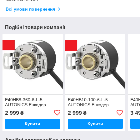
Всі умови повернення
Подібні товари компанії
E40HB8-360-6-L-5
E40HB10-100-6-L-5
E40H
AUTONICS Енкодер
AUTONICS Енкодер
AUT
2 999
2 999
3 4
₴
₴
Купити
Купити