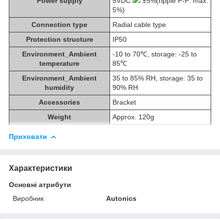
Power supply
5VDC
±5%(ripple P-P: max.
5%)
Connection type
Radial cable type
Protection structure
IP50
Environment_Ambient
-10 to 70℃, storage: -25 to
temperature
85℃
Environment_Ambient
35 to 85% RH, storage: 35 to
humidity
90% RH
Accessories
Bracket
Weight
Approx. 120g
Приховати
Характеристики
Основні атрибути
Виробник
Autonics