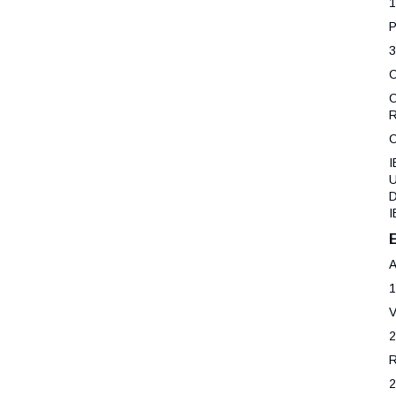
3
C
R
I
U
D
I
1
2
2