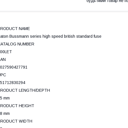
будь-який товар не п
PRODUCT NAME
aton Bussmann series high speed british standard fuse
CATALOG NUMBER
100LET
EAN
027590427791
UPC
51712830294
PRODUCT LENGTH/DEPTH
55 mm
PRODUCT HEIGHT
18 mm
PRODUCT WIDTH