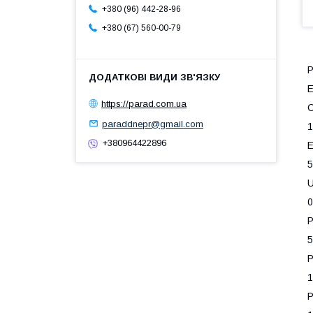
+380 (96) 442-28-96
+380 (67) 560-00-79
E
https://parad.com.ua
paraddnepr@gmail.com
+380964422896
5
0