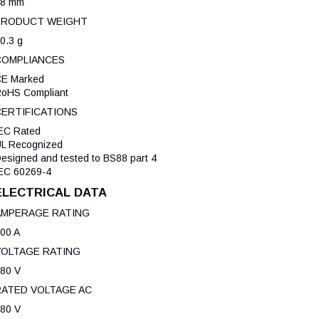
18 mm
PRODUCT WEIGHT
0.3 g
COMPLIANCES
E Marked
oHS Compliant
CERTIFICATIONS
EC Rated
L Recognized
esigned and tested to BS88 part 4
EC 60269-4
ELECTRICAL DATA
AMPERAGE RATING
00 A
VOLTAGE RATING
80 V
RATED VOLTAGE AC
80 V