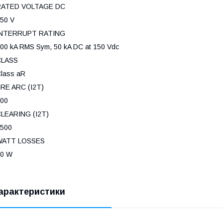
RATED VOLTAGE DC
50 V
INTERRUPT RATING
00 kA RMS Sym, 50 kA DC at 150 Vdc
CLASS
lass aR
RE ARC (I2T)
00
LEARING (I2T)
500
WATT LOSSES
10 W
арактеристики