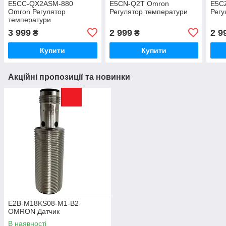
E5CC-QX2ASM-880
E5CN-Q2T Omron
E5C
Omron Регулятор
Регулятор температури
Регу
температури
3 999
2 999
2 9
₴
₴
Купити
Купити
Акційні пропозиції та новинки
E2B-M18KS08-M1-B2
OMRON Датчик
В наявності