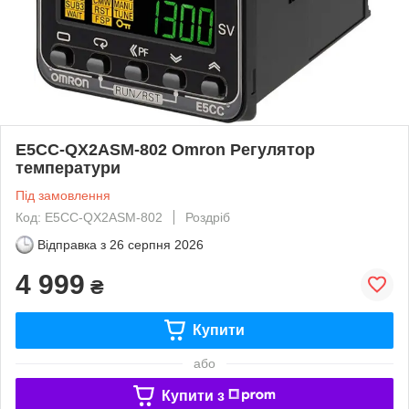
E5CC-QX2ASM-802 Omron Регулятор
температури
Під замовлення
Код: E5CC-QX2ASM-802
Роздріб
Відправка з
26 серпня 2026
4 999
₴
Купити
або
Купити з