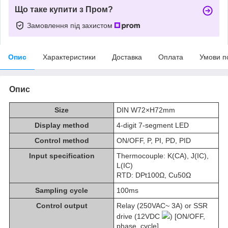
Що таке купити з Пром?
Замовлення під захистом
Опис
Характеристики
Доставка
Оплата
Умови п
Опис
Size
DIN W72×H72mm
Display method
4-digit 7-segment LED
Control method
ON/OFF, P, PI, PD, PID
Input specification
Thermocouple: K(CA), J(IC),
L(IC)
RTD: DPt100Ω, Cu50Ω
Sampling cycle
100ms
Control output
Relay (250VAC~ 3A) or SSR
drive (12VDC
) [ON/OFF,
phase, cycle]