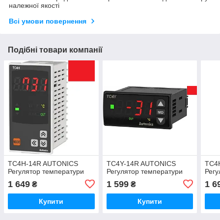
належної якості
Всі умови повернення
Подібні товари компанії
TC4H-14R AUTONICS
TC4Y-14R AUTONICS
TC4
Регулятор температури
Регулятор температури
Регу
1 649
1 599
1 6
₴
₴
Купити
Купити