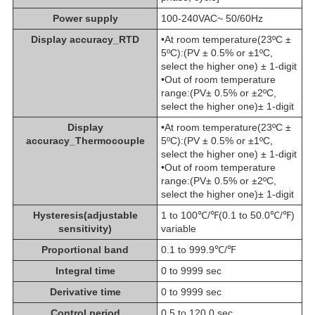
Power supply
100-240VAC~ 50/60Hz
Display accuracy_RTD
•At room temperature(23ºC ±
5ºC):(PV ± 0.5% or ±1ºC,
select the higher one) ± 1-digit
•Out of room temperature
range:(PV± 0.5% or ±2ºC,
select the higher one)± 1-digit
Display
•At room temperature(23ºC ±
accuracy_Thermocouple
5ºC):(PV ± 0.5% or ±1ºC,
select the higher one) ± 1-digit
•Out of room temperature
range:(PV± 0.5% or ±2ºC,
select the higher one)± 1-digit
Hysteresis(adjustable
1 to 100℃/℉(0.1 to 50.0℃/℉)
sensitivity)
variable
Proportional band
0.1 to 999.9℃/℉
Integral time
0 to 9999 sec
Derivative time
0 to 9999 sec
Control period
0.5 to 120.0 sec