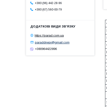
+380 (96) 442-28-96
+380 (67) 560-00-79
https://parad.com.ua
paraddnepr@gmail.com
+380964422896