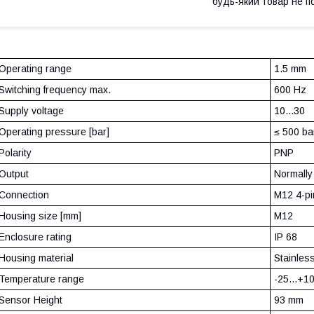
будь-який товар не п
Operating range
1.5 mm
Switching frequency max.
600 Hz
Supply voltage
10...30
Operating pressure [bar]
≤ 500 ba
Polarity
PNP
Output
Normally
Connection
M12 4-pi
Housing size [mm]
M12
Enclosure rating
IP 68
Housing material
Stainles
Temperature range
-25...+1
Sensor Height
93 mm