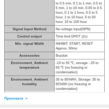
to 0.5 min, 0.1 to 1 min, 0.5 to
5 min, 1 to 10 min, 0.05 to 0.5
hour, 0.1 to 1 hour, 0.5 to 5
hour, 1 to 10 hour, 5 to 50
hour, 10 to 100 hour
Signal Input Method
No-voltage input(NPN)
Control output
Time limit DPDT (2c)
Min. signal Width
INHIBIT, START, RESET:
Approx. 50ms
Accessories
Bracket
Environment_Ambient
-10 to 55 ℃, storage: -25 to
temperature
65 ℃ (no freezing or
condensation)
Environment_Ambient
35 to 85%RH, Storage: 35 to
humidity
85%RH (no freezing or
condensation)
Приховати