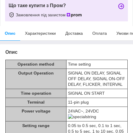
Що таке купити з Пром?
Замовлення під захистом
Опис
Характеристики
Доставка
Оплата
Умови п
Опис
Operation method
Time setting
Output Operation
SIGNAL ON DELAY, SIGNAL
OFF DELAY, SIGNAL ON-OFF
DELAY, FLICKER, INTERVAL
Time operation
SIGNAL ON START
Terminal
11-pin plug
Power voltage
24VAC~, 24VDC
Setting range
0.05 to 0.5 sec, 0.1 to 1 sec,
0.5 to 5 sec, 1 to 10 sec, 0.05