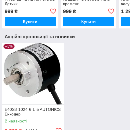
Датчик
времени
часу
999
999
1 2
₴
₴
Купити
Купити
Акційні пропозиції та новинки
–3%
E40S8-1024-6-L-5 AUTONICS
Енкодер
В наявності