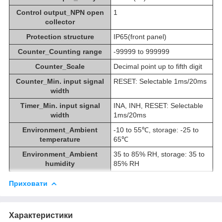
Control output_NPN open
1
collector
Protection structure
IP65(front panel)
Counter_Counting range
-99999 to 999999
Counter_Scale
Decimal point up to fifth digit
Counter_Min. input signal
RESET: Selectable 1ms/20ms
width
Timer_Min. input signal
INA, INH, RESET: Selectable
width
1ms/20ms
Environment_Ambient
-10 to 55℃, storage: -25 to
temperature
65℃
Environment_Ambient
35 to 85% RH, storage: 35 to
humidity
85% RH
Приховати
Характеристики