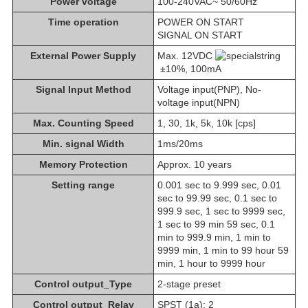
Power voltage
100-240VAC~ 50/60Hz
Time operation
POWER ON START
SIGNAL ON START
External Power Supply
Max. 12VDC
±10%, 100mA
Signal Input Method
Voltage input(PNP), No-
voltage input(NPN)
Max. Counting Speed
1, 30, 1k, 5k, 10k [cps]
Min. signal Width
1ms/20ms
Memory Protection
Approx. 10 years
Setting range
0.001 sec to 9.999 sec, 0.01
sec to 99.99 sec, 0.1 sec to
999.9 sec, 1 sec to 9999 sec,
1 sec to 99 min 59 sec, 0.1
min to 999.9 min, 1 min to
9999 min, 1 min to 99 hour 59
min, 1 hour to 9999 hour
Control output_Type
2-stage preset
Control output_Relay
SPST (1a): 2