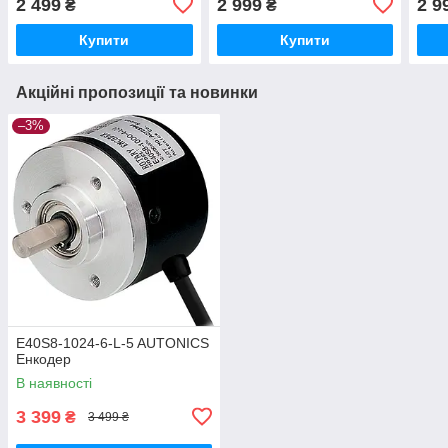
2 499
2 999
2 9
₴
₴
Купити
Купити
Акційні пропозиції та новинки
–3%
E40S8-1024-6-L-5 AUTONICS
Енкодер
В наявності
3 399
₴
3 499 ₴